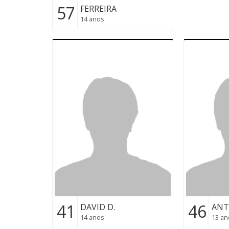
57
FERREIRA
14 anos
41
46
DAVID D.
ANT
14 anos
13 an