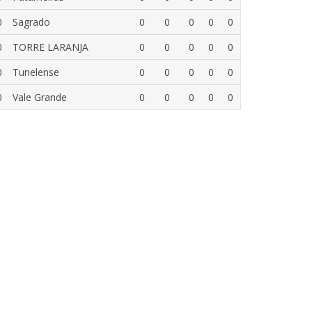
0
Sagrado
0
0
0
0
0
0
TORRE LARANJA
0
0
0
0
0
0
Tunelense
0
0
0
0
0
0
Vale Grande
0
0
0
0
0