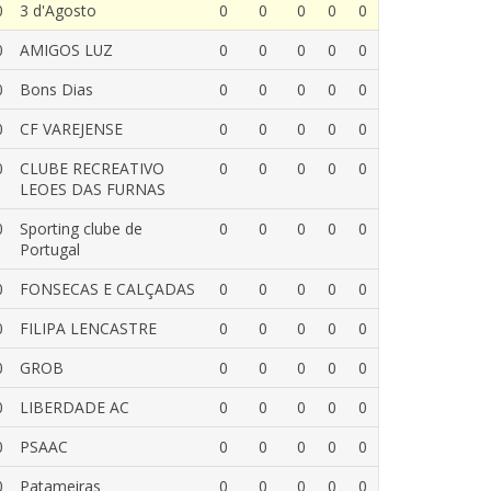
0
3 d'Agosto
0
0
0
0
0
0
AMIGOS LUZ
0
0
0
0
0
0
Bons Dias
0
0
0
0
0
0
CF VAREJENSE
0
0
0
0
0
0
CLUBE RECREATIVO
0
0
0
0
0
LEOES DAS FURNAS
0
Sporting clube de
0
0
0
0
0
Portugal
0
FONSECAS E CALÇADAS
0
0
0
0
0
0
FILIPA LENCASTRE
0
0
0
0
0
0
GROB
0
0
0
0
0
0
LIBERDADE AC
0
0
0
0
0
0
PSAAC
0
0
0
0
0
0
Patameiras
0
0
0
0
0