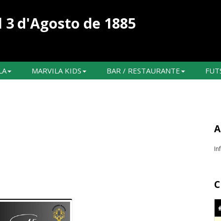
 3 d'Agosto de 1885
LA
MARVILA KIDS
BAR / RESTAURANTE
FUT
A
In
C