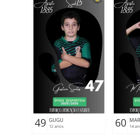
49
60
GUGU
MAR
12 anos
14 an