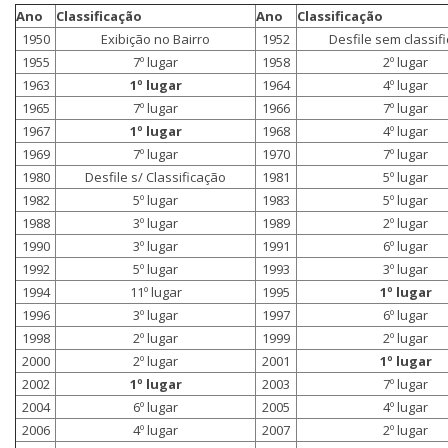
Ano
Classificação
Ano
Classificação
1950
Exibição no Bairro
1952
Desfile sem classif
1955
7º lugar
1958
2º lugar
1963
1º lugar
1964
4º lugar
1965
7º lugar
1966
7º lugar
1967
1º lugar
1968
4º lugar
1969
7º lugar
1970
7º lugar
1980
Desfile s/ Classificação
1981
5º lugar
1982
5º lugar
1983
5º lugar
1988
3º lugar
1989
2º lugar
1990
3º lugar
1991
6º lugar
1992
5º lugar
1993
3º lugar
1994
11º lugar
1995
1º lugar
1996
3º lugar
1997
6º lugar
1998
2º lugar
1999
2º lugar
2000
2º lugar
2001
1º lugar
2002
1º lugar
2003
7º lugar
2004
6º lugar
2005
4º lugar
2006
4º lugar
2007
2º lugar