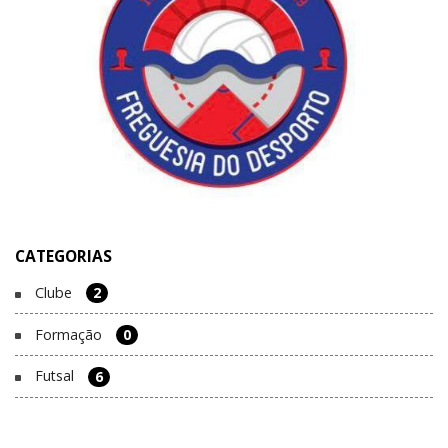
CATEGORIAS
Clube
2
Formação
0
Futsal
6