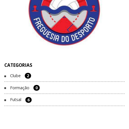
CATEGORIAS
Clube
2
Formação
0
Futsal
6